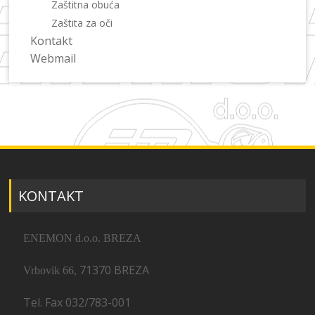
Zaštitna obuća
Zaštita za oči
Kontakt
Webmail
KONTAKT
ENEMON d.o.o. BREZA
71370 BREZA
Vrbovik 66,
Tel. Fax 032/783-001