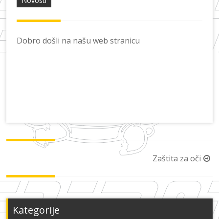
a
Novosti
Dobro došli na našu web stranicu
Post
Zaštita za oči
navigation
Kategorije